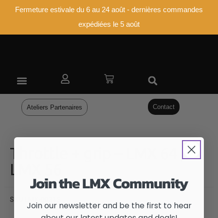
Fermeture estivale du 6 au 24 août - dernières commandes
expédiées le 5 août
OUR DEALERS
Contact
Ateliers Partenaires
Throttle + grip – LMX 64 /
LMX 56
Join the LMX Community
SKU
LMX-00315
Join our newsletter and be the first to hear
about our latest updates and deals!