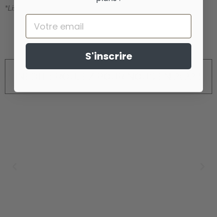
*Liste non exhaustive, cet article sera mis à jour si besoin
Email
S'inscrire
INÉDIT : ROULEZ POUR NOUS EN 2022 !