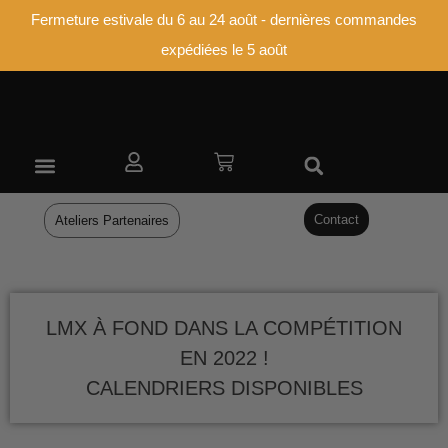
Fermeture estivale du 6 au 24 août - dernières commandes
expédiées le 5 août
ATELIERS PARTENAIRES
Contact
Ateliers Partenaires
LMX À FOND DANS LA COMPÉTITION
EN 2022 !
CALENDRIERS DISPONIBLES