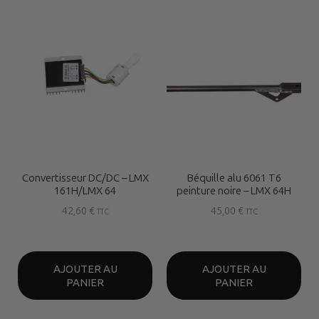
Convertisseur DC/DC – LMX
Béquille alu 6061 T6
161H/LMX 64
peinture noire – LMX 64H
42,60
€
45,00
€
TTC
TTC
AJOUTER AU
AJOUTER AU
PANIER
PANIER