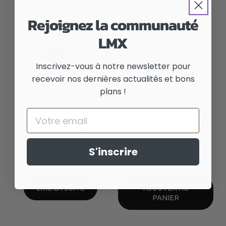
Rejoignez la communauté
LMX
Inscrivez-vous à notre newsletter pour
recevoir nos dernières actualités et bons
plans !
Email
Headset Jeu de direction –
Feu AV LED 12V – LMX 64 /
LMX 64 / LMX 56
LMX 161
31,80
€
60,00
€
TTC
TTC
S'inscrire
LIRE LA SUITE
AJOUTER AU
PANIER