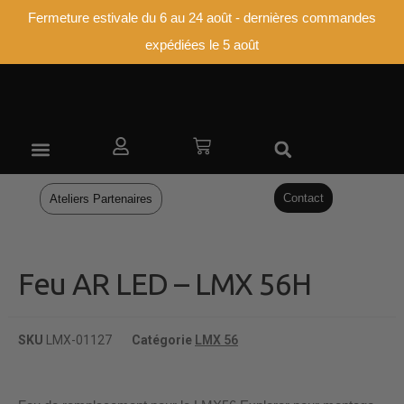
Fermeture estivale du 6 au 24 août - dernières commandes
expédiées le 5 août
ATELIERS PARTENAIRES
Contact
Ateliers Partenaires
Feu AR LED – LMX 56H
SKU
LMX-01127
Catégorie
LMX 56