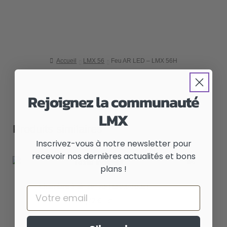
Accueil
LMX 56
Feu AR LED – LMX 56H
Rejoignez la communauté
LMX
Produits similaires
Inscrivez-vous à notre newsletter pour
recevoir nos dernières actualités et bons
plans !
Chambre à air 29″ AFTERMARKET
Email
15,72
€
TTC