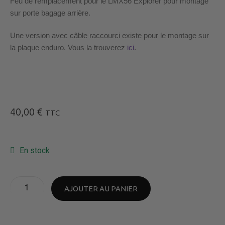
Feu de remplacement pour le LMX56 Explorer pour montage
sur porte bagage arrière.
Une version avec câble raccourci existe pour le montage sur
la plaque enduro. Vous la trouverez
ici
.
40,00
€
TTC
En stock
AJOUTER AU PANIER