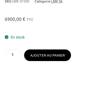
SKU
LMX-01500
Catégorie
LMX 56
6900,00
€
TTC
En stock
AJOUTER AU PANIER