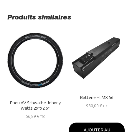
Produits similaires
Rejoignez la communauté
LMX
Inscrivez-vous à notre newsletter pour
recevoir nos dernières actualités et bons
plans !
Email
Batterie – LMX 56
Pneu AV Schwalbe Johnny
S'inscrire
980,00
€
TTC
Watts 29″x2.6″
56,89
€
TTC
AJOUTER AU