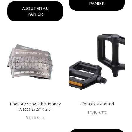
PANIER
AJOUTER AU
PANIER
Pneu AV Schwalbe Johnny
Pédales standard
Watts 27.5″ x 2.6″
14,40
€
TTC
55,56
€
TTC