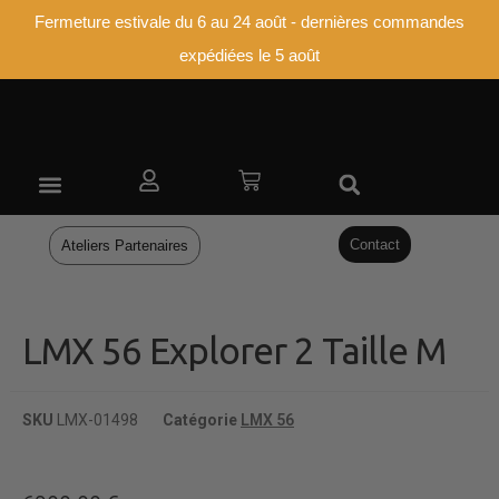
Fermeture estivale du 6 au 24 août - dernières commandes
expédiées le 5 août
ATELIERS PARTENAIRES
Contact
Ateliers Partenaires
LMX 56 Explorer 2 Taille M
SKU
LMX-01498
Catégorie
LMX 56