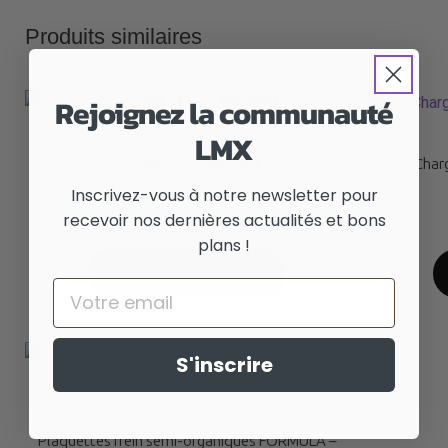
Produits similaires
Rejoignez la communauté
LMX
Feu AR LED – LMX 56H
Charg
Inscrivez-vous à notre newsletter pour
40,00
€
TTC
recevoir nos dernières actualités et bons
plans !
AJOUTER AU PANIER
Email
S'inscrire
Plaquettes frein semi-organiques FORMULA –