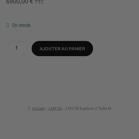
6900,00
€
TTC
En stock
AJOUTER AU PANIER
Accueil
LMX 56
LMX 56 Explorer 2 Taille M