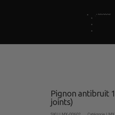
A PROPOS
Pignon antibruit 
joints)
SKU
LMX-00602
Catégorie
LMX