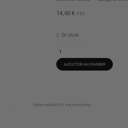
14,40
€
TTC
En stock
AJOUTER AU PANIER
Pignon antibruit 12T nue (sans joints)