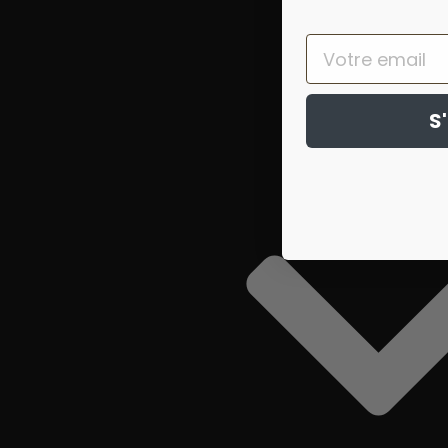
Email
S'
A