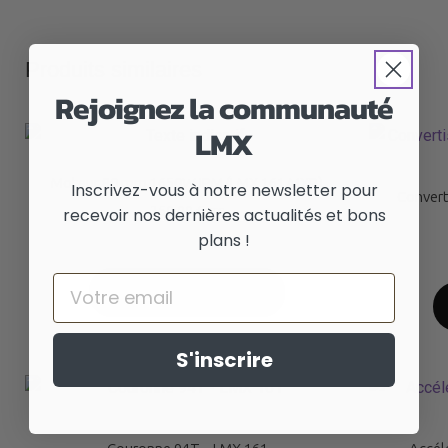
Produits similaires
Rejoignez la communauté
LMX
Moteur 80 mm 1650W IPM (LMX 161 MXR)
Inscrivez-vous à notre newsletter pour
Convert
350,00
€
recevoir nos dernières actualités et bons
TTC
plans !
Email
AJOUTER AU PANIER
S'inscrire