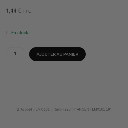
1,44
€
TTC
En stock
AJOUTER AU PANIER
Accueil
LMX 161
Rayon 220mm ARGENT LMX161 19″