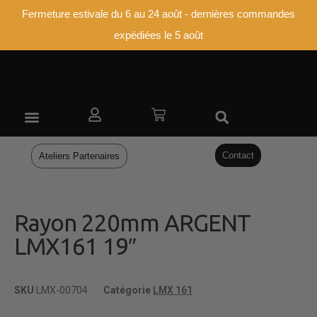
Fermeture estivale du 6 au 24 août - dernières commandes
expédiées le 5 août
ATELIERS PARTENAIRES
Contact
Ateliers Partenaires
Rayon 220mm ARGENT
LMX161 19″
SKU
LMX-00704
Catégorie
LMX 161