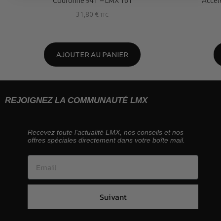
Couronne 94T – LMX 161
Accél
31,80
€
TTC
AJOUTER AU PANIER
REJOIGNEZ LA COMMUNAUTÉ LMX
Recevez toute l'actualité LMX, nos conseils et nos
offres spéciales directement dans votre boîte mail.
Suivant