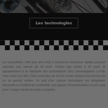
Les technologies
Les speedbikes LMX sont des vélos à assistance électrique rapides pouvant
atteindre une vitesse de 45 km/h. N’étant pas bridés à 25 km/h, ils
appartiennent à la catégorie des cyclomoteurs 50cc (homologation L1e-B).
Pour rouler en LMX, il faut avoir plus de 14 ans et être titulaire d’un permis am
ou un permis voiture. Le port d’un casque homologué est obligatoire.
Nécessite un certificat de conformité, une plaque d’immatriculation et une carte
grise. Usage interdit sur pistes cyclables.