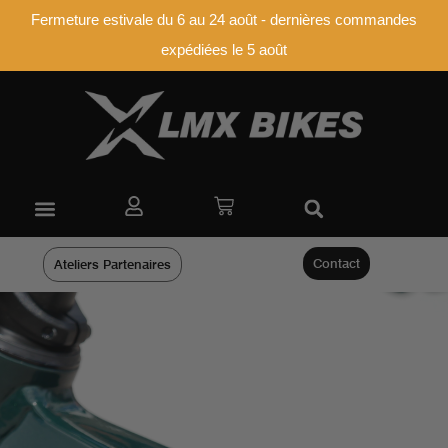
Fermeture estivale du 6 au 24 août - dernières commandes
expédiées le 5 août
Contact
Ateliers Partenaires